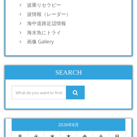
波乗りセラピー
波情報（レーダー）
海中道路近辺情報
海水魚にトライ
画像 Gallery
SEARCH
2026年8月
月
火
水
木
金
土
日