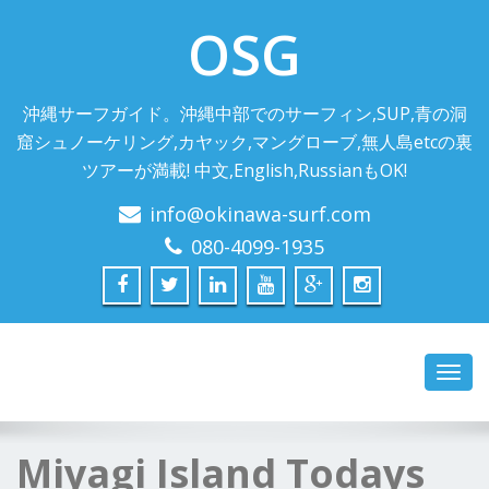
OSG
沖縄サーフガイド。沖縄中部でのサーフィン,SUP,青の洞
窟シュノーケリング,カヤック,マングローブ,無人島etcの裏
ツアーが満載! 中文,English,RussianもOK!
info@okinawa-surf.com
080-4099-1935
Toggl
navig
Miyagi Island Todays