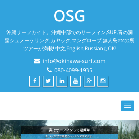
OSG
沖縄サーフガイド。沖縄中部でのサーフィン,SUP,青の洞
窟シュノーケリング,カヤック,マングローブ,無人島etcの裏
ツアーが満載! 中文,English,RussianもOK!
info@okinawa-surf.com
080-4099-1935
Toggl
navig
泳げなくても魚と一緒に遊べます。
し切りツアー、お客様のスキルに応じて自由にプランを設計