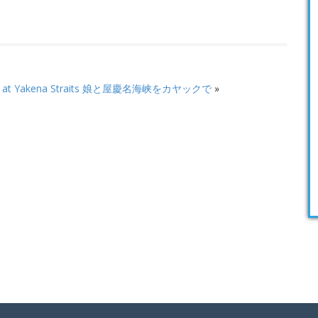
ng at Yakena Straits 娘と屋慶名海峡をカヤックで
»