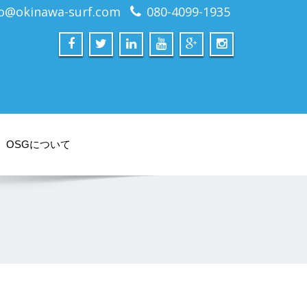
fo@okinawa-surf.com
080-4099-1935
OSGについて