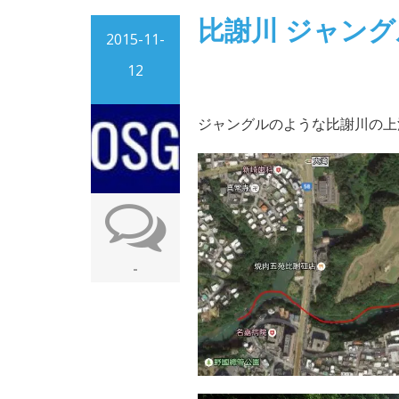
比謝川 ジャング
2015-11-
12
ジャングルのような比謝川の上
-