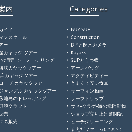
案内
Categories
ガイド
BUY SUP
ィンスクール
Construction
ツアー
DIYと防水カメラ
窟カヤック ツアー
Kayaks
青の洞窟"シュノーケリング
SUPとうつ病
海峡カヤックツアー
アースバッグ
浜 カヤックツアー
アクティビティー
ローブ カヤックツアー
うまくて安い食堂
ジャングル カヤックツアー
サーフィン動画
藪地島のトレッキング
サーフトリップ
貝殻クラフト
サメ-クラゲ-海の危険動物
の販売
ショップ立ち上げ奮闘記
クの販売
ビーチクリーニング
まえだファームについて