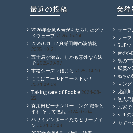
最近の投稿
業務
2026年台風６号がもたらしたグッ
サーフ
ドウェーブ
2026-06-14
サーフ
2025 Oct. 12 真栄田岬の波情報
SUP
2025-10-21
青の洞
五十肩が治る、しかも意外な方法
裏の"
で
2025-09-07
屋慶名
本格シーズン始まる
2025-04-10
ぬちの
ここはゴールドコーストか！
マング
2024-09-09
比謝川
Taking care of Rookie
2024-08-
22
無人島
真栄田ビーチクリーニング 戦争と
民家で
平和 そして怪我
2024-03-04
SUP
ハワイアンボーイたちとサーフィ
カヤッ
ン
2024-02-04