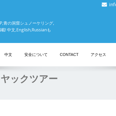
in
P,青の洞窟シュノーケリング,
文,English,Russianも
中文
安全について
CONTACT
アクセス
カヤックツアー