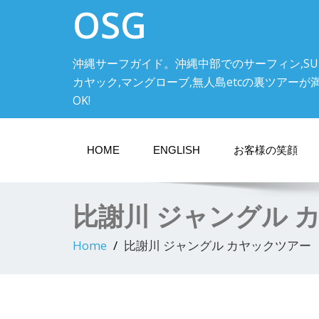
OSG
沖縄サーフガイド。沖縄中部でのサーフィン,SU
カヤック,マングローブ,無人島etcの裏ツアーが満載! 中
OK!
HOME
ENGLISH
お客様の笑顔
比謝川 ジャングル 
Home
比謝川 ジャングル カヤックツアー