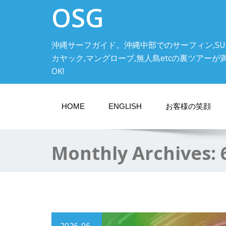
OSG
沖縄サーフガイド。沖縄中部でのサーフィン,SU
カヤック,マングローブ,無人島etcの裏ツアーが満載! 中
OK!
HOME
ENGLISH
お客様の笑顔
Monthly Archives: