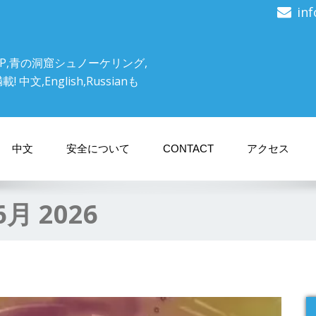
in
P,青の洞窟シュノーケリング,
文,English,Russianも
中文
安全について
CONTACT
アクセス
6月 2026