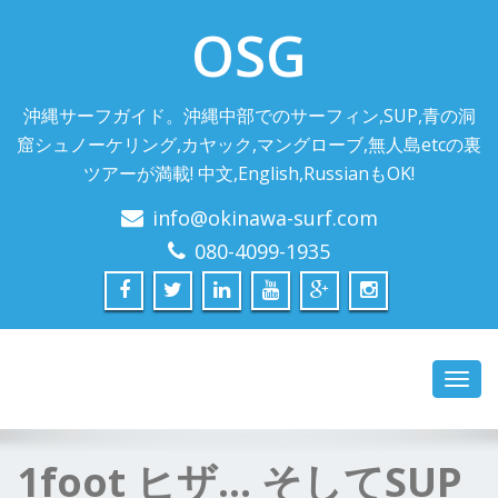
OSG
沖縄サーフガイド。沖縄中部でのサーフィン,SUP,青の洞
窟シュノーケリング,カヤック,マングローブ,無人島etcの裏
ツアーが満載! 中文,English,RussianもOK!
info@okinawa-surf.com
080-4099-1935
Toggl
navig
1foot ヒザ… そしてSUP