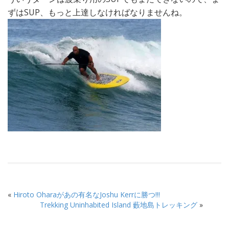
ずはSUP、もっと上達しなければなりませんね。
«
Hiroto Oharaがあの有名なJoshu Kerrに勝つ!!!
Trekking Uninhabited Island 藪地島トレッキング
»