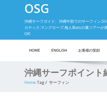
OSG
沖縄サーフガイド。沖縄中部でのサーフィン,SU
カヤック,マングローブ,無人島etcの裏ツアーが満載! 中
OK!
HOME
ENGLISH
お客様の笑顔
沖縄サーフポイント
Home
Tag
サーフィン