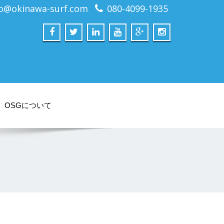
fo@okinawa-surf.com
080-4099-1935
OSGについて