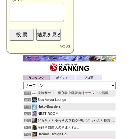
コメント
©
OSG
ランキング
ポイント
ブロ画
波旅サーフ | 初心者中級者向けサーフィン情報
19位
Blue Velvet Lounge
20位
Hako-Boarders
21位
NEST ROOM
22位
どるちぇとゆっきのブログ-黒パグちゃんと横乗りショップ店員
23位
海好き自由人のきまぐれ記
24位
Dreams Design Co.
25位