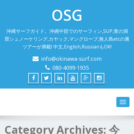
OSG
沖縄サーフガイド。沖縄中部でのサーフィン,SUP,青の洞
窟シュノーケリング,カヤック,マングローブ,無人島etcの裏
ツアーが満載! 中文,English,RussianもOK!
info@okinawa-surf.com
080-4099-1935
Toggl
navig
Category Archives:
今