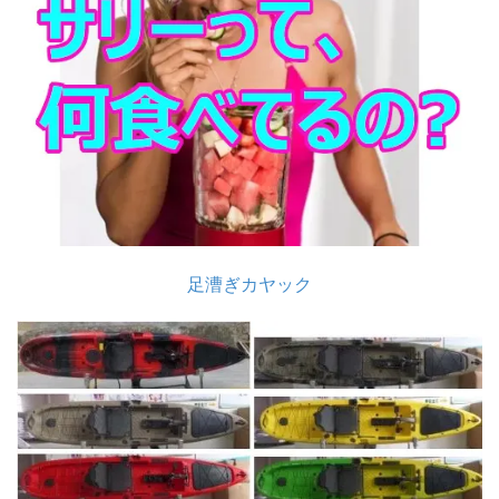
足漕ぎカヤック