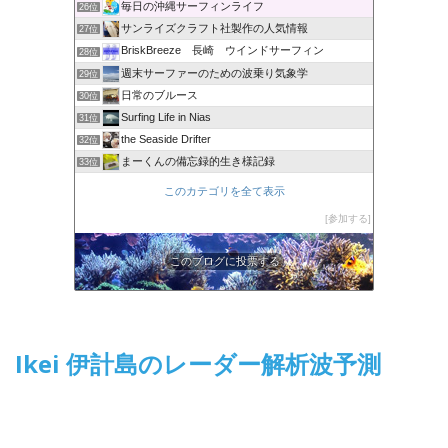
毎日の沖縄サーフィンライフ
26位
サンライズクラフト社製作の人気情報
27位
BriskBreeze 長崎 ウインドサーフィン
28位
週末サーファーのための波乗り気象学
29位
日常のブルース
30位
Surfing Life in Nias
31位
the Seaside Drifter
32位
まーくんの備忘録的生き様記録
33位
このカテゴリを全て表示
参加する
このブログに投票する
Ikei 伊計島のレーダー解析波予測