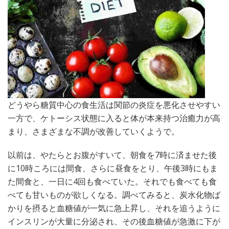
どうやら糖質中心の食生活は関節の炎症を悪化させやすい
一方で、ケトーシス状態に入ると体が本来持つ治癒力が高
まり、さまざまな不調が改善していくようで。
以前は、やたらとお腹がすいて、朝食を7時に済ませた後
に10時ころには間食、さらに昼食をとり、午後3時にもま
た間食と、一日に4回も食べていた。それでも食べても食
べても甘いものが欲しくなる。調べてみると、炭水化物ば
かりを摂ると血糖値が一気に急上昇し、それを追うように
インスリンが大量に分泌され、その後血糖値が急激に下が