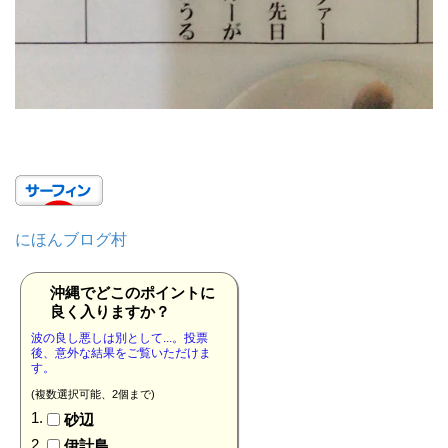
にほんブログ村
沖縄でどこのポイントに
良く入りますか？
波の良し悪しは別として...。投票
後、意外な結果をご覧いただけま
す。
(複数選択可能、2個まで)
砂辺
伊計島