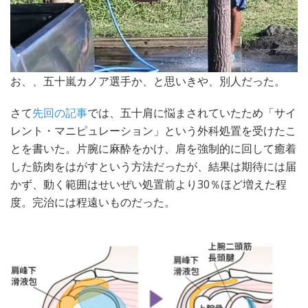
お、、五十嵐カノア選手か、と思いきや、別人だった。
さて
先回の記事
では、五十肩に悩まされていたため「サイ
レント・マニピュレーション」という外科処置を受けたこ
とを書いた。片腕に麻酔をかけ、肩を強制的に回して癒着
した筋肉をはがすという方法だったが、結果は期待には届
かず、動く範囲はせいぜい処置前より30％ほど増えた程
度。完治には程遠いものだった。