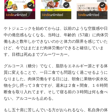
ケトジェニックを始めてからは、以前のような空腹感や日
中の倦怠感もなくなる。当時は、年齢的（57歳）に肉体労
働もあと数年しかできないのかと体力の限界を感じていた
けど、今ではまだまだ肉体労働ができると確信していま
す。目標は死ぬまでブルーワーカー。
グルコース（糖分）でなく、脂肪をエネルギー源とする体
質に変えることで、一日二食でも問題なく過ごせるように
なりました。肉体労働をする日には、朝食に果物や炭水化
物を少し摂って３食ですが、週末は２食＋間食、１６時間
断食を取り入れてます。そして寝る前の３時間は何も食べ
ない。アルコールも止める。
もし五十肩に苦しんでいる方がおられるなら、私自身の体