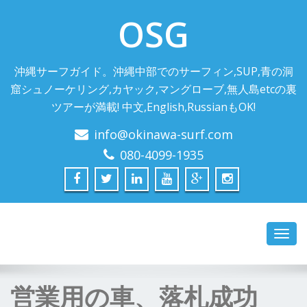
OSG
沖縄サーフガイド。沖縄中部でのサーフィン,SUP,青の洞
窟シュノーケリング,カヤック,マングローブ,無人島etcの裏
ツアーが満載! 中文,English,RussianもOK!
info@okinawa-surf.com
080-4099-1935
Toggl
navig
営業用の車、落札成功