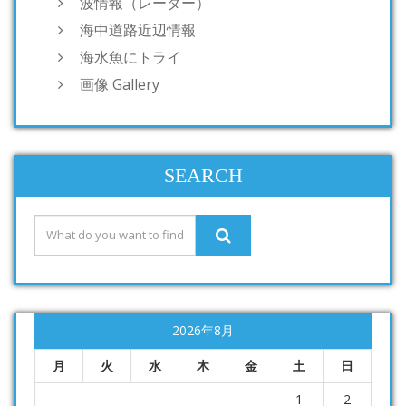
波情報（レーダー）
海中道路近辺情報
海水魚にトライ
画像 Gallery
SEARCH
2026年8月
月
火
水
木
金
土
日
1
2