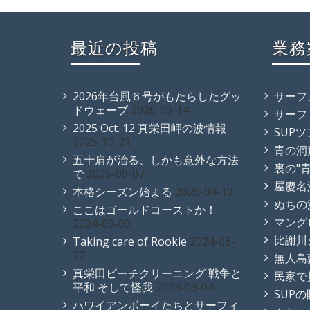
最近の投稿
業務
2026年台風６号がもたらしたグッ
サーフ
ドウェーブ
2026-06-14
サーフ
2025 Oct. 12 真栄田岬の波情報
SUP
2025-10-21
青の洞
五十肩が治る、しかも意外な方法
裏の"
で
2025-09-07
屋慶名
本格シーズン始まる
2025-04-10
ぬちの
ここはゴールドコーストか！
マング
2024-09-09
比謝川
Taking care of Rookie
2024-08-
22
無人島
真栄田ビーチクリーニング 戦争と
民家で
平和 そして怪我
2024-03-04
SUP
ハワイアンボーイたちとサーフィ