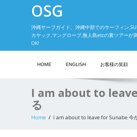
OSG
沖縄サーフガイド。沖縄中部でのサーフィン,SU
カヤック,マングローブ,無人島etcの裏ツアーが満載! 中
OK!
HOME
ENGLISH
お客様の笑顔
I am about to 
る
Home
I am about to leave for 