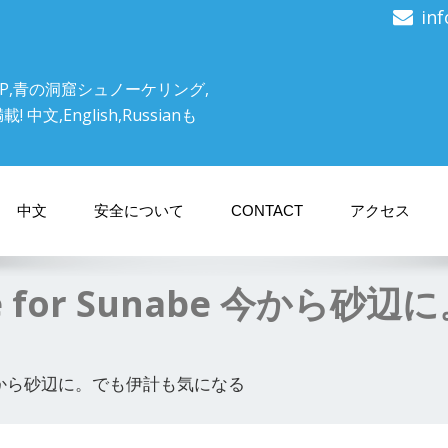
in
P,青の洞窟シュノーケリング,
文,English,Russianも
中文
安全について
CONTACT
アクセス
leave for Sunabe 今
Sunabe 今から砂辺に。でも伊計も気になる