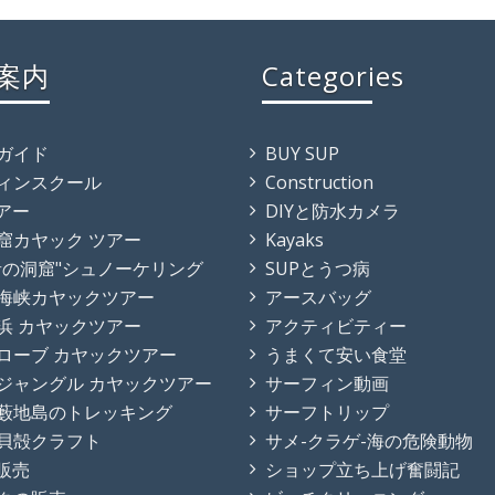
案内
Categories
ガイド
BUY SUP
ィンスクール
Construction
ツアー
DIYと防水カメラ
窟カヤック ツアー
Kayaks
青の洞窟"シュノーケリング
SUPとうつ病
海峡カヤックツアー
アースバッグ
浜 カヤックツアー
アクティビティー
ローブ カヤックツアー
うまくて安い食堂
ジャングル カヤックツアー
サーフィン動画
藪地島のトレッキング
サーフトリップ
貝殻クラフト
サメ-クラゲ-海の危険動物
の販売
ショップ立ち上げ奮闘記