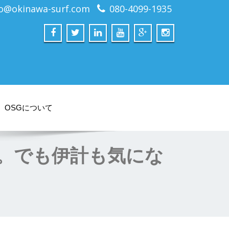
fo@okinawa-surf.com
080-4099-1935
OSGについて
から砂辺に。でも伊計も気にな