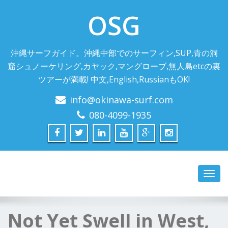
OSG
沖縄サーフガイド。沖縄中部でのサーフィン,SUP,青の洞
窟シュノーケリング,カヤック,マングローブ,無人島etcの裏
ツアーが満載! 中文,English,RussianもOK!
info@okinawa-surf.com
080-4099-1935
Toggl
navig
Not Yet Swell in West,