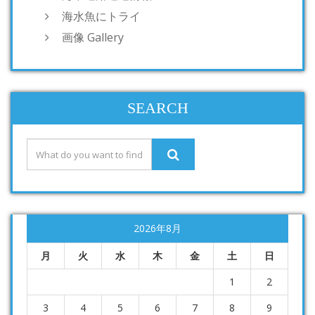
海水魚にトライ
画像 Gallery
SEARCH
2026年8月
月
火
水
木
金
土
日
1
2
3
4
5
6
7
8
9