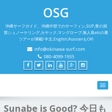
OSG
沖縄サーフガイド。沖縄中部でのサーフィン,SUP,青の洞
窟シュノーケリング,カヤック,マングローブ,無人島etcの裏
ツアーが満載! 中文,English,RussianもOK!
info@okinawa-surf.com
080-4099-1935
Toggl
navig
Sunabe is Good? 今日も