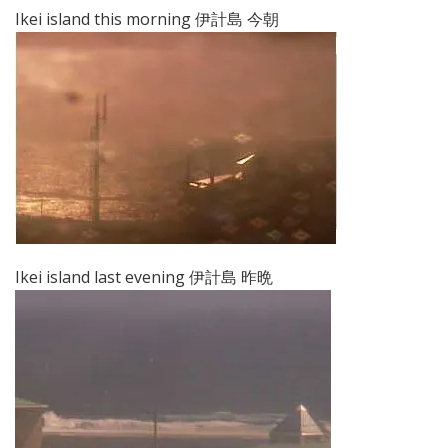
Ikei island this morning 伊計島 今朝
Ikei island last evening 伊計島 昨晩