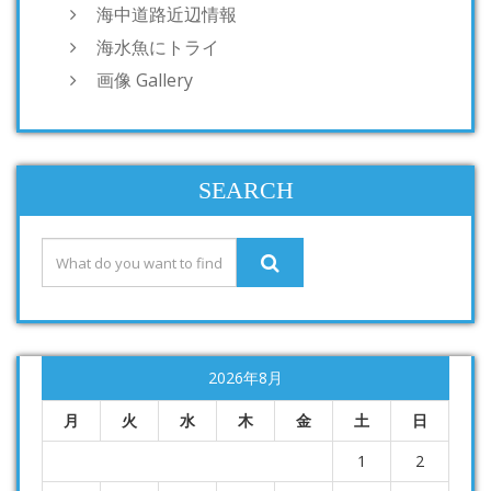
海中道路近辺情報
海水魚にトライ
画像 Gallery
SEARCH
2026年8月
月
火
水
木
金
土
日
1
2