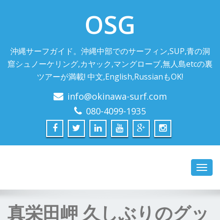
OSG
沖縄サーフガイド。沖縄中部でのサーフィン,SUP,青の洞
窟シュノーケリング,カヤック,マングローブ,無人島etcの裏
ツアーが満載! 中文,English,RussianもOK!
info@okinawa-surf.com
080-4099-1935
Toggl
navig
真栄田岬 久しぶりのグッ