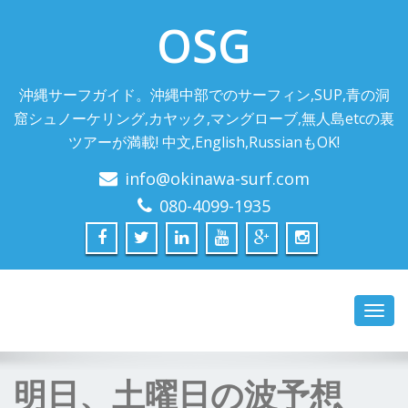
OSG
沖縄サーフガイド。沖縄中部でのサーフィン,SUP,青の洞
窟シュノーケリング,カヤック,マングローブ,無人島etcの裏
ツアーが満載! 中文,English,RussianもOK!
info@okinawa-surf.com
080-4099-1935
Toggl
navig
明日、土曜日の波予想