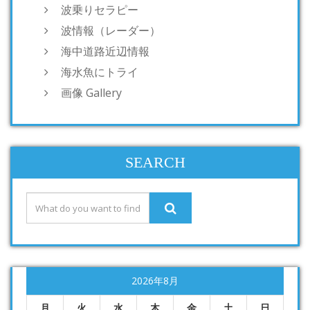
波乗りセラピー
波情報（レーダー）
海中道路近辺情報
海水魚にトライ
画像 Gallery
SEARCH
2026年8月
月
火
水
木
金
土
日