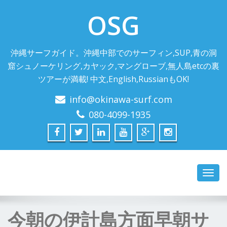
OSG
沖縄サーフガイド。沖縄中部でのサーフィン,SUP,青の洞
窟シュノーケリング,カヤック,マングローブ,無人島etcの裏
ツアーが満載! 中文,English,RussianもOK!
info@okinawa-surf.com
080-4099-1935
Toggl
navig
今朝の伊計島方面早朝サ