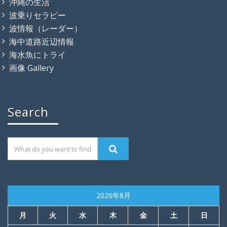
沖縄の生活
波乗りセラピー
波情報（レーダー）
海中道路近辺情報
海水魚にトライ
画像 Gallery
Search
2026年8月
月
火
水
木
金
土
日