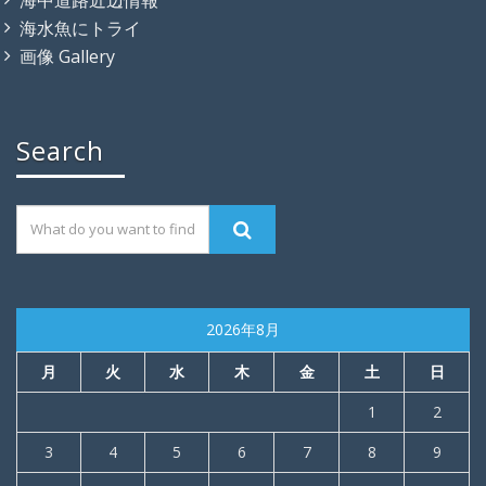
海水魚にトライ
画像 Gallery
Search
2026年8月
月
火
水
木
金
土
日
1
2
3
4
5
6
7
8
9