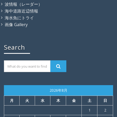
波情報（レーダー）
海中道路近辺情報
海水魚にトライ
画像 Gallery
Search
2026年8月
月
火
水
木
金
土
日
1
2