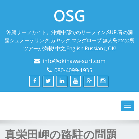
OSG
沖縄サーフガイド。沖縄中部でのサーフィン,SUP,青の洞
窟シュノーケリング,カヤック,マングローブ,無人島etcの裏
ツアーが満載! 中文,English,RussianもOK!
info@okinawa-surf.com
080-4099-1935
Toggl
navig
真栄田岬の路駐の問題