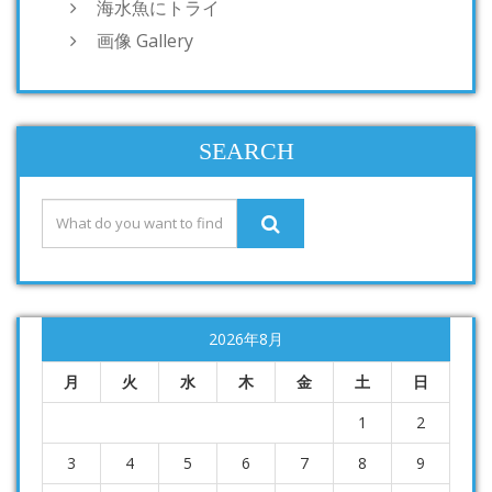
海水魚にトライ
画像 Gallery
SEARCH
2026年8月
月
火
水
木
金
土
日
1
2
3
4
5
6
7
8
9