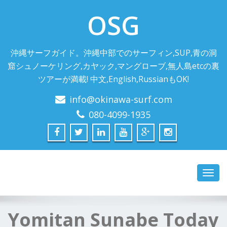
OSG
沖縄サーフガイド。沖縄中部でのサーフィン,SUP,青の洞
窟シュノーケリング,カヤック,マングローブ,無人島etcの裏
ツアーが満載! 中文,English,RussianもOK!
info@okinawa-surf.com
080-4099-1935
Toggl
navig
Yomitan Sunabe Today