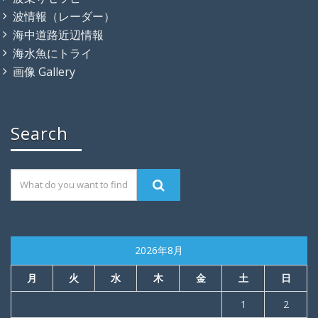
波情報（レーダー）
海中道路近辺情報
海水魚にトライ
画像 Gallery
Search
2026年8月
月
火
水
木
金
土
日
1
2