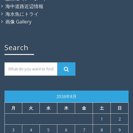
海中道路近辺情報
海水魚にトライ
画像 Gallery
Search
2026年8月
月
火
水
木
金
土
日
1
2
3
4
5
6
7
8
9