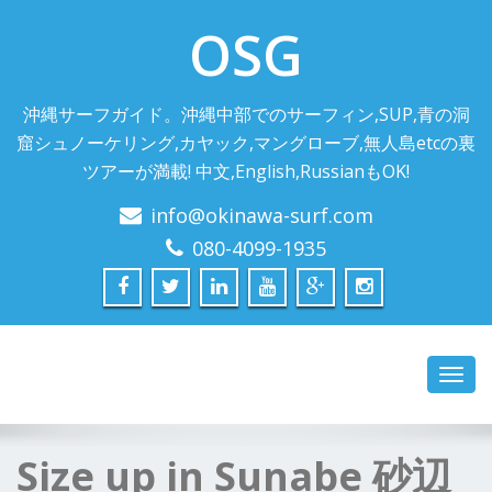
OSG
沖縄サーフガイド。沖縄中部でのサーフィン,SUP,青の洞
窟シュノーケリング,カヤック,マングローブ,無人島etcの裏
ツアーが満載! 中文,English,RussianもOK!
info@okinawa-surf.com
080-4099-1935
Toggl
navig
Size up in Sunabe 砂辺