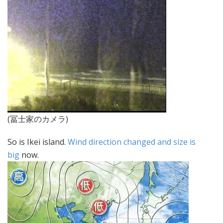
(冨士家のカメラ)
So is Ikei island.
Wind direction changed and size is
big
now.