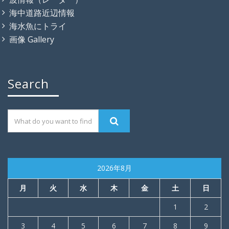
海中道路近辺情報
海水魚にトライ
画像 Gallery
Search
2026年8月
月
火
水
木
金
土
日
1
2
3
4
5
6
7
8
9