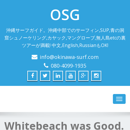
OSG
沖縄サーフガイド。沖縄中部でのサーフィン,SUP,青の洞
窟シュノーケリング,カヤック,マングローブ,無人島etcの裏
ツアーが満載! 中文,English,RussianもOK!
info@okinawa-surf.com
080-4099-1935
Toggl
navig
Whitebeach was Good.