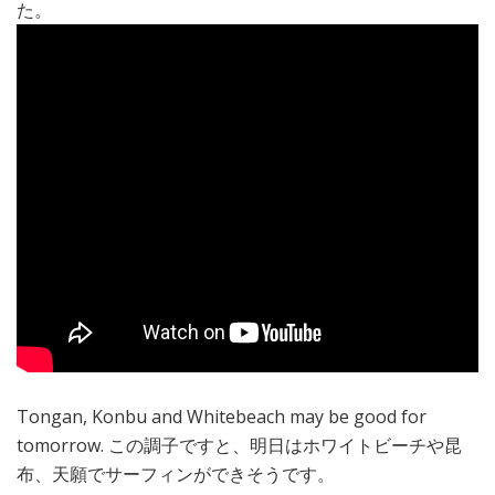
た。
Tongan, Konbu and Whitebeach may be good for
tomorrow. この調子ですと、明日はホワイトビーチや昆
布、天願でサーフィンができそうです。