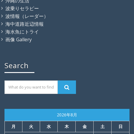
沖縄の生活
波乗りセラピー
波情報（レーダー）
海中道路近辺情報
海水魚にトライ
画像 Gallery
Search
2026年8月
月
火
水
木
金
土
日