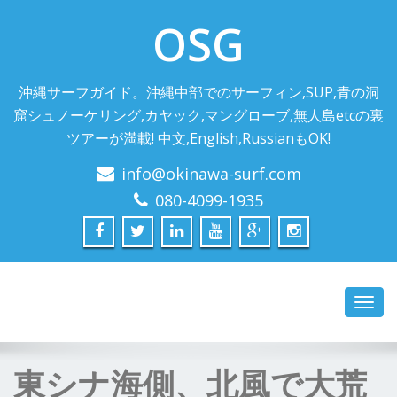
OSG
沖縄サーフガイド。沖縄中部でのサーフィン,SUP,青の洞
窟シュノーケリング,カヤック,マングローブ,無人島etcの裏
ツアーが満載! 中文,English,RussianもOK!
info@okinawa-surf.com
080-4099-1935
Toggl
navig
東シナ海側、北風で大荒