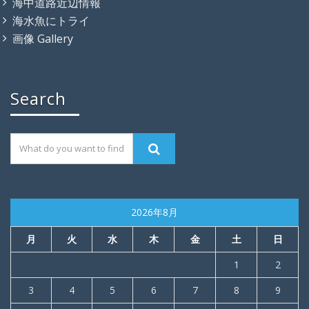
海中道路近辺情報
海水魚にトライ
画像 Gallery
Search
2026年8月
月
火
水
木
金
土
日
1
2
3
4
5
6
7
8
9