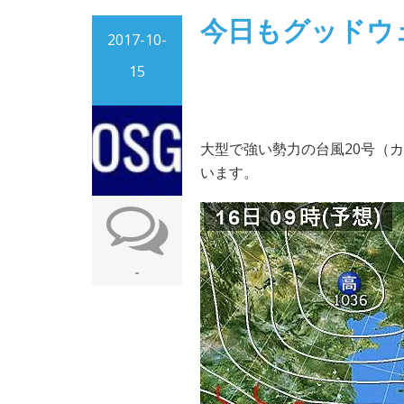
今日もグッドウ
2017-10-
15
大型で強い勢力の台風20号（
います。
-