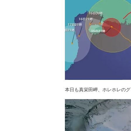
本日も真栄田岬、ホレホレのグ