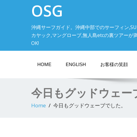
OSG
沖縄サーフガイド。沖縄中部でのサーフィン,SU
カヤック,マングローブ,無人島etcの裏ツアーが満載! 中
OK!
HOME
ENGLISH
お客様の笑顔
今日もグッドウェー
Home
今日もグッドウェーブでした。