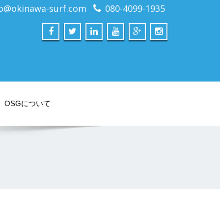
fo@okinawa-surf.com
080-4099-1935
OSGについて