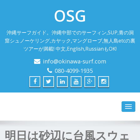
OSG
沖縄サーフガイド。沖縄中部でのサーフィン,SUP,青の洞
窟シュノーケリング,カヤック,マングローブ,無人島etcの裏
ツアーが満載! 中文,English,RussianもOK!
info@okinawa-surf.com
080-4099-1935
Toggl
navig
明日は砂辺に台風スウェ