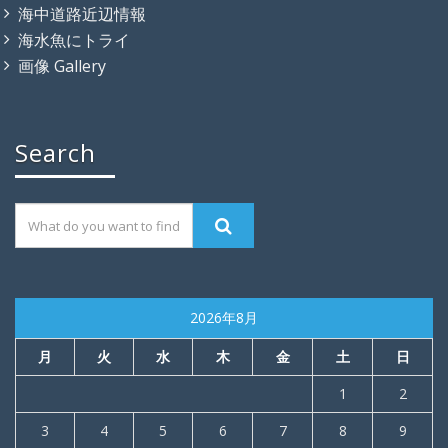
海中道路近辺情報
海水魚にトライ
画像 Gallery
Search
2026年8月
月
火
水
木
金
土
日
1
2
3
4
5
6
7
8
9