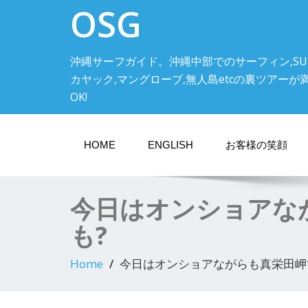
OSG
沖縄サーフガイド。沖縄中部でのサーフィン,SU
カヤック,マングローブ,無人島etcの裏ツアーが満載! 中
OK!
HOME
ENGLISH
お客様の笑顔
今日はオンショアな
も?
Home
今日はオンショアながらも真栄田岬