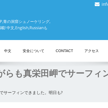
in
P,青の洞窟シュノーケリング,
文,English,Russianも
中文
安全について
CONTACT
アクセス
がらも真栄田岬でサーフィ
でサーフィンできました。明日も?