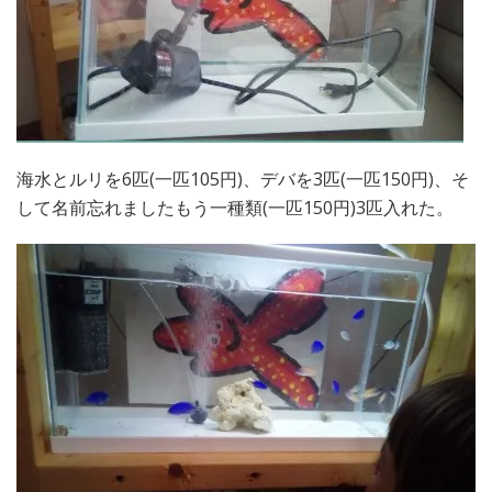
海水とルリを6匹(一匹105円)、デバを3匹(一匹150円)、そ
して名前忘れましたもう一種類(一匹150円)3匹入れた。