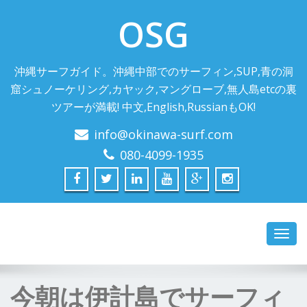
OSG
沖縄サーフガイド。沖縄中部でのサーフィン,SUP,青の洞
窟シュノーケリング,カヤック,マングローブ,無人島etcの裏
ツアーが満載! 中文,English,RussianもOK!
info@okinawa-surf.com
080-4099-1935
Toggl
navig
今朝は伊計島でサーフィ