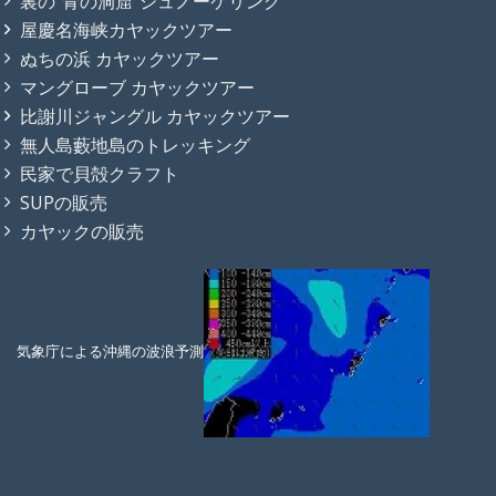
裏の"青の洞窟"シュノーケリング
屋慶名海峡カヤックツアー
ぬちの浜 カヤックツアー
マングローブ カヤックツアー
比謝川ジャングル カヤックツアー
無人島藪地島のトレッキング
民家で貝殻クラフト
SUPの販売
カヤックの販売
気象庁による沖縄の波浪予測