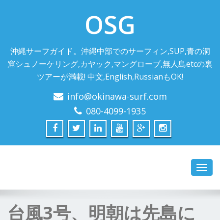
OSG
沖縄サーフガイド。沖縄中部でのサーフィン,SUP,青の洞
窟シュノーケリング,カヤック,マングローブ,無人島etcの裏
ツアーが満載! 中文,English,RussianもOK!
info@okinawa-surf.com
080-4099-1935
Toggl
navig
台風3号、明朝は先島に