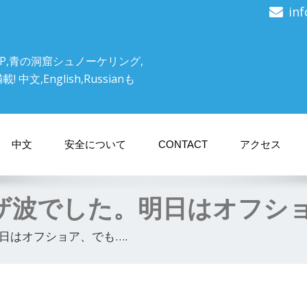
in
P,青の洞窟シュノーケリング,
文,English,Russianも
中文
安全について
CONTACT
アクセス
ザ波でした。明日はオフショ
日はオフショア、でも….