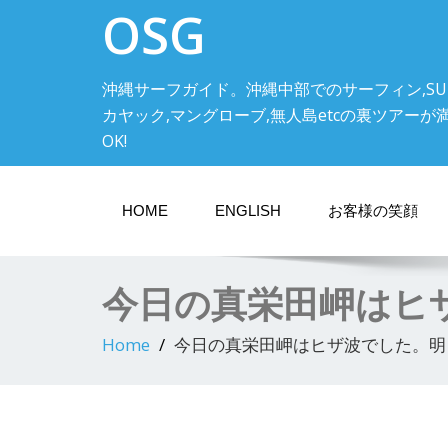
OSG
沖縄サーフガイド。沖縄中部でのサーフィン,SU
カヤック,マングローブ,無人島etcの裏ツアーが満載! 中
OK!
HOME
ENGLISH
お客様の笑顔
今日の真栄田岬はヒ
Home
今日の真栄田岬はヒザ波でした。明