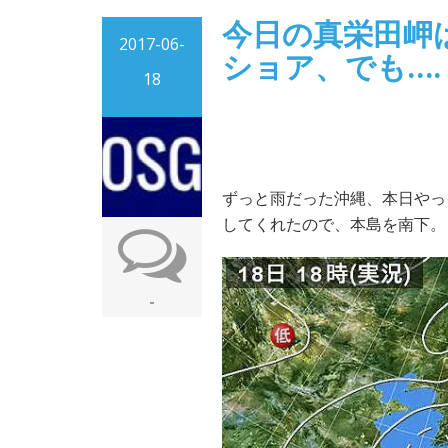
今日の真栄田岬
2017-06-
ショア、でも….
18
ずっと雨だった沖縄、本日やっ
してくれたので、本島を南下。
-