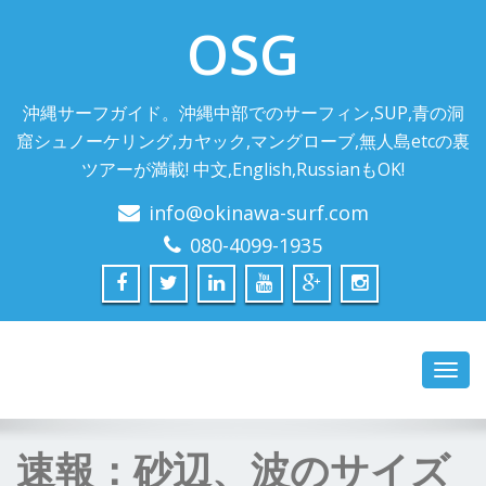
OSG
沖縄サーフガイド。沖縄中部でのサーフィン,SUP,青の洞
窟シュノーケリング,カヤック,マングローブ,無人島etcの裏
ツアーが満載! 中文,English,RussianもOK!
info@okinawa-surf.com
080-4099-1935
Toggl
navig
速報：砂辺、波のサイズ