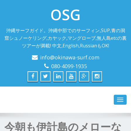
OSG
沖縄サーフガイド。沖縄中部でのサーフィン,SUP,青の洞
窟シュノーケリング,カヤック,マングローブ,無人島etcの裏
ツアーが満載! 中文,English,RussianもOK!
info@okinawa-surf.com
080-4099-1935
Toggl
navig
今朝も伊計島のメローな