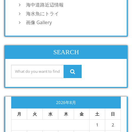
海中道路近辺情報
海水魚にトライ
画像 Gallery
SEARCH
2026年8月
月
火
水
木
金
土
日
1
2