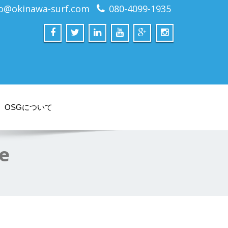
fo@okinawa-surf.com
080-4099-1935
OSGについて
e