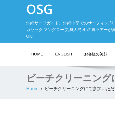
OSG
沖縄サーフガイド。沖縄中部でのサーフィン,SU
カヤック,マングローブ,無人島etcの裏ツアーが満載! 中
OK!
HOME
ENGLISH
お客様の笑顔
ビーチクリーニング
Home
ビーチクリーニングにご参加いただ