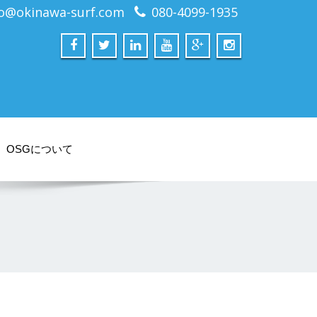
fo@okinawa-surf.com
080-4099-1935
OSGについて