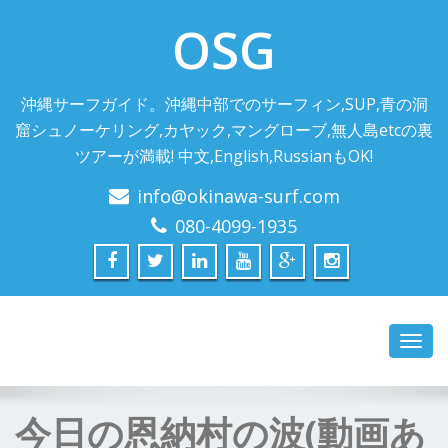
OSG
沖縄サーフガイド。沖縄中部でのサーフィン,SUP,青の洞
窟シュノーケリング,カヤック,マングローブ,無人島etcの裏
ツアーが満載! 中文,English,RussianもOK!
info@okinawa-surf.com
080-4099-1935
Toggl
navig
今日の恩納村の波(動画あ