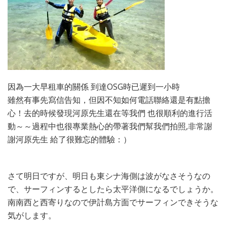
因為一大早租車的關係 到達OSG時已遲到一小時
雖然有事先寫信告知，但因不知如何電話聯絡還是有點擔
心！去的時候發現河原先生還在等我們 也很順利的進行活
動～～過程中也很專業熱心的帶著我們幫我們拍照,非常謝
謝河原先生 給了很難忘的體驗：）
さて明日ですが、明日も東シナ海側は波がなさそうなの
で、サーフィンするとしたら太平洋側になるでしょうか。
南南西と西寄りなので伊計島方面でサーフィンできそうな
気がします。