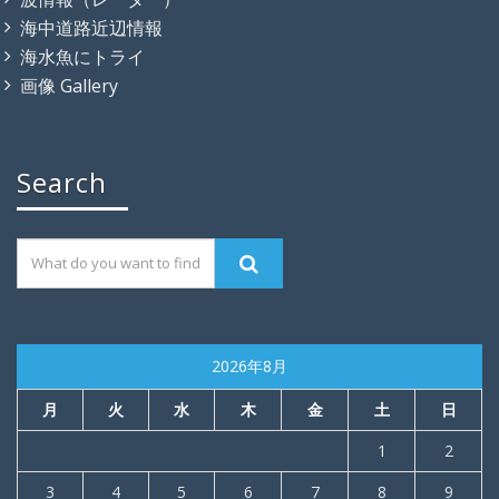
海中道路近辺情報
海水魚にトライ
画像 Gallery
Search
2026年8月
月
火
水
木
金
土
日
1
2
3
4
5
6
7
8
9