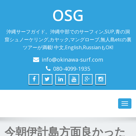
OSG
沖縄サーフガイド。沖縄中部でのサーフィン,SUP,青の洞
窟シュノーケリング,カヤック,マングローブ,無人島etcの裏
ツアーが満載! 中文,English,RussianもOK!
info@okinawa-surf.com
080-4099-1935
Toggl
navig
今朝伊計島方面良かった