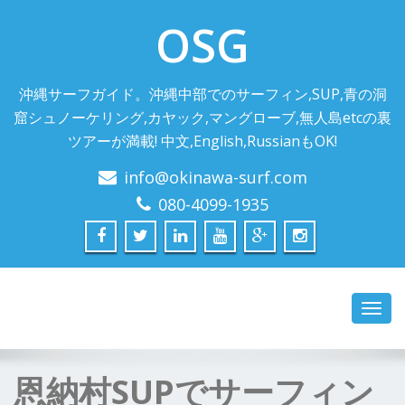
OSG
沖縄サーフガイド。沖縄中部でのサーフィン,SUP,青の洞
窟シュノーケリング,カヤック,マングローブ,無人島etcの裏
ツアーが満載! 中文,English,RussianもOK!
info@okinawa-surf.com
080-4099-1935
Toggl
navig
恩納村SUPでサーフィン