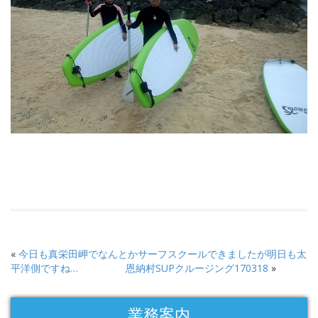
«
今日も真栄田岬でなんとかサーフスクールできましたが明日も太
平洋側ですね…
恩納村SUPクルージング170318
»
業務案内