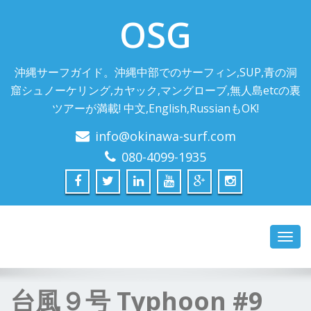
OSG
沖縄サーフガイド。沖縄中部でのサーフィン,SUP,青の洞
窟シュノーケリング,カヤック,マングローブ,無人島etcの裏
ツアーが満載! 中文,English,RussianもOK!
info@okinawa-surf.com
080-4099-1935
Toggl
navig
台風９号 Typhoon #9