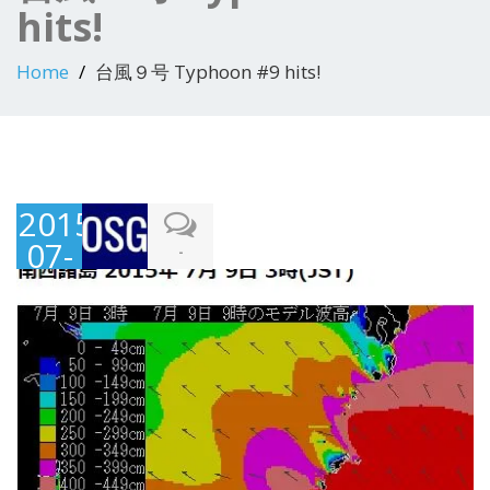
hits!
Home
台風９号 Typhoon #9 hits!
2015-
07-
-
09