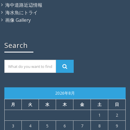
海中道路近辺情報
海水魚にトライ
画像 Gallery
Search
2026年8月
月
火
水
木
金
土
日
1
2
3
4
5
6
7
8
9