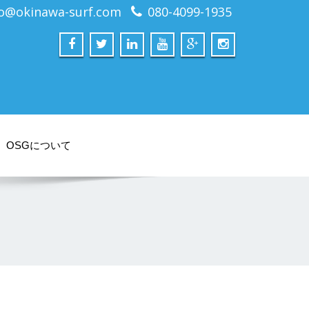
fo@okinawa-surf.com
080-4099-1935
OSGについて