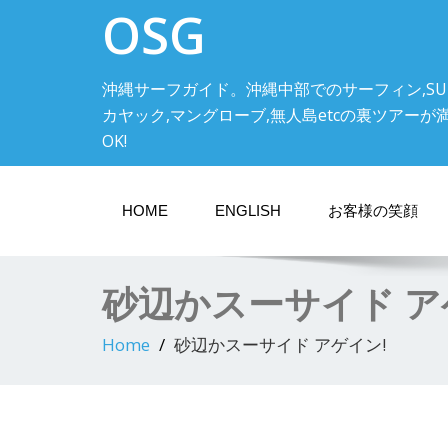
OSG
沖縄サーフガイド。沖縄中部でのサーフィン,SU
カヤック,マングローブ,無人島etcの裏ツアーが満載! 中
OK!
HOME
ENGLISH
お客様の笑顔
砂辺かスーサイド ア
Home
砂辺かスーサイド アゲイン!