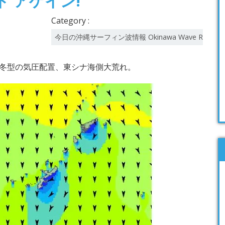
 アゲイン!
Category :
今日の沖縄サーフィン波情報 Okinawa Wave Report
冬型の気圧配置、東シナ海側大荒れ。