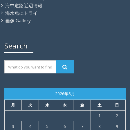
海中道路近辺情報
海水魚にトライ
画像 Gallery
Search
2026年8月
月
火
水
木
金
土
日
1
2
3
4
5
6
7
8
9