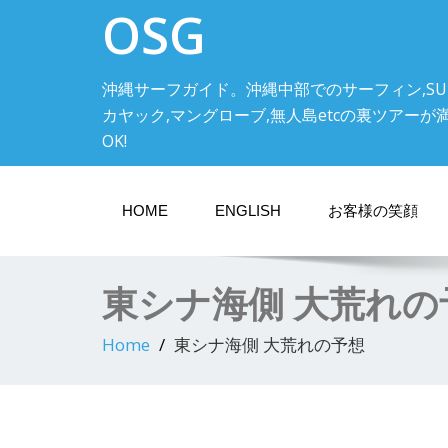
OSG
沖縄サーフガイド。沖縄中部でのサーフィン,SU
カヤック,マングローブ,無人島etcの裏ツアーが満載! 中
OK!
HOME
ENGLISH
お客様の笑顔
東シナ海側 大荒れの
Home
東シナ海側 大荒れの予想