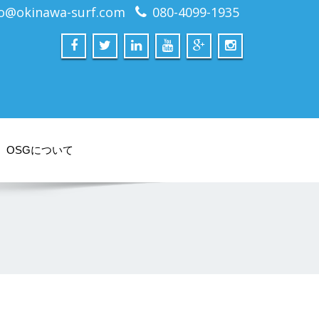
fo@okinawa-surf.com
080-4099-1935
OSGについて