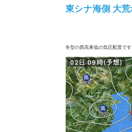
東シナ海側 大
冬型の西高東低の気圧配置です