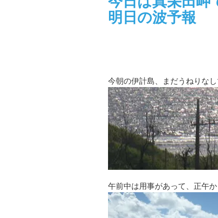
今日は真栄田岬で
明日の波予報
今朝の伊計島、まだうねりなし
午前中は用事があって、正午か