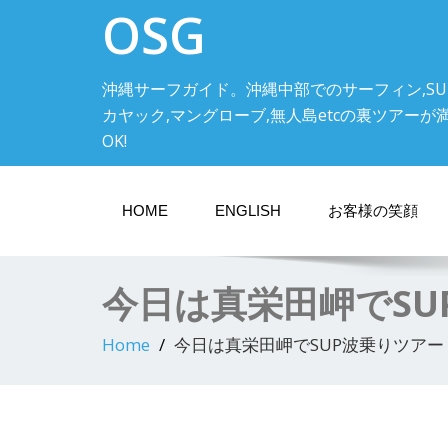
OSG
沖縄サーフガイド。沖縄中部でのサーフィン,SU
カヤック,マングローブ,無人島etcの裏ツアーが満載! 中
OK!
HOME
ENGLISH
お客様の笑顔
今日は真栄田岬でSU
Home
今日は真栄田岬でSUP波乗りツアー 