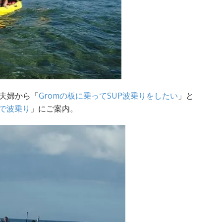
夫婦から「
Gromの板に乗ってSUP波乗りをしたい
」と
Pで波乗り
」にご案内。