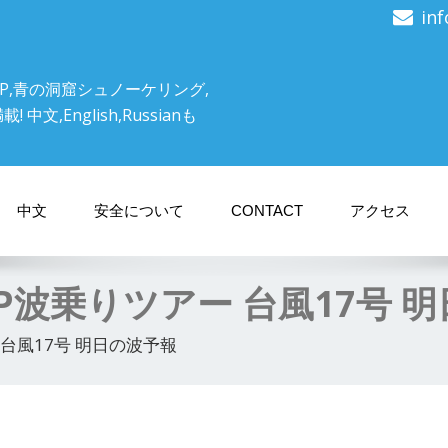
in
P,青の洞窟シュノーケリング,
文,English,Russianも
中文
安全について
CONTACT
アクセス
P波乗りツアー 台風17号 
台風17号 明日の波予報