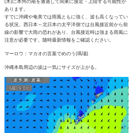
(木)に本州の南を通過して関東に接近・上陸する可能性が
あります。
すでに沖縄や奄美では雨風ともに強く、波も高くなってい
る状況。西日本～北日本の太平洋側では台風接近前から前
線の影響で大雨の恐れがあり、台風接近時は強まる雨風に
注意が必要です。随時最新情報をご確認ください。
マーロウ：マカオの言葉でめのう(瑪瑙)
沖縄本島周辺の波は一気にサイズが上がる。