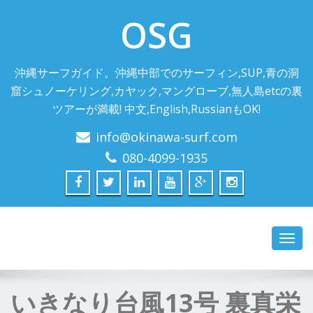
OSG
沖縄サーフガイド。沖縄中部でのサーフィン,SUP,青の洞
窟シュノーケリング,カヤック,マングローブ,無人島etcの裏
ツアーが満載! 中文,English,RussianもOK!
info@okinawa-surf.com
080-4099-1935
Toggl
navig
いきなり台風13号 裏真栄