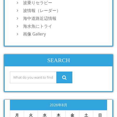
波乗りセラピー
波情報（レーダー）
海中道路近辺情報
海水魚にトライ
画像 Gallery
SEARCH
2026年8月
月
火
水
木
金
土
日