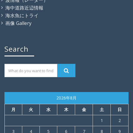
波情報（レーダー）
海中道路近辺情報
海水魚にトライ
画像 Gallery
Search
2026年8月
月
火
水
木
金
土
日
1
2
3
4
5
6
7
8
9