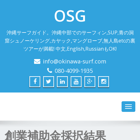
OSG
沖縄サーフガイド。沖縄中部でのサーフィン,SUP,青の洞
窟シュノーケリング,カヤック,マングローブ,無人島etcの裏
ツアーが満載! 中文,English,RussianもOK!
info@okinawa-surf.com
080-4099-1935
Toggl
navig
創業補助金採択結果