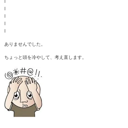
l
l
l
l
l
ありませんでした。
ちょっと頭を冷やして、考え直します。