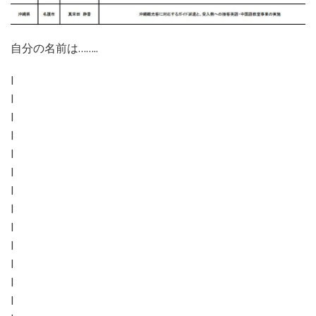
自分の名前は……..
l
l
l
l
l
l
l
l
l
l
l
l
l