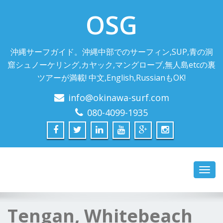
OSG
沖縄サーフガイド。沖縄中部でのサーフィン,SUP,青の洞
窟シュノーケリング,カヤック,マングローブ,無人島etcの裏
ツアーが満載! 中文,English,RussianもOK!
info@okinawa-surf.com
080-4099-1935
Toggl
navig
Tengan, Whitebeach