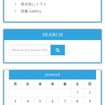
海水魚にトライ
画像 Gallery
SEARCH
2026年8月
月
火
水
木
金
土
日
1
2
3
4
5
6
7
8
9