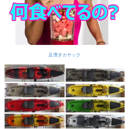
足漕ぎカヤック