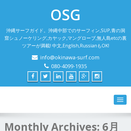
OSG
沖縄サーフガイド。沖縄中部でのサーフィン,SUP,青の洞
窟シュノーケリング,カヤック,マングローブ,無人島etcの裏
ツアーが満載! 中文,English,RussianもOK!
info@okinawa-surf.com
080-4099-1935
Toggl
navig
Monthly Archives:
6月