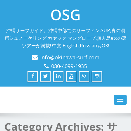
OSG
沖縄サーフガイド。沖縄中部でのサーフィン,SUP,青の洞
窟シュノーケリング,カヤック,マングローブ,無人島etcの裏
ツアーが満載! 中文,English,RussianもOK!
info@okinawa-surf.com
080-4099-1935
Toggl
navig
Category Archives:
サ