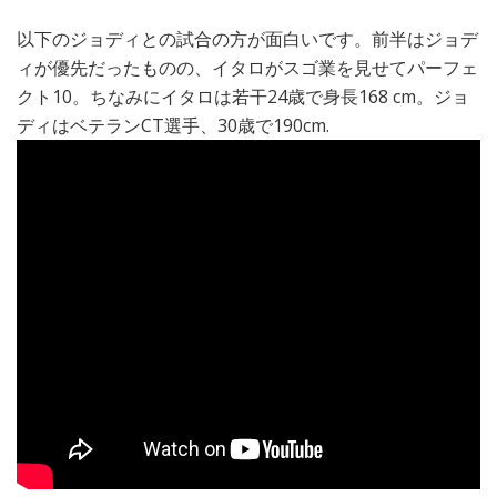
以下のジョディとの試合の方が面白いです。前半はジョデ
ィが優先だったものの、イタロがスゴ業を見せてパーフェ
クト10。ちなみにイタロは若干24歳で身長168 cm。ジョ
ディはベテランCT選手、30歳で190cm.