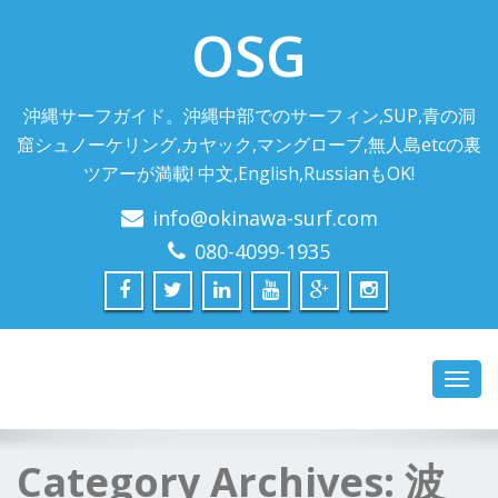
OSG
沖縄サーフガイド。沖縄中部でのサーフィン,SUP,青の洞
窟シュノーケリング,カヤック,マングローブ,無人島etcの裏
ツアーが満載! 中文,English,RussianもOK!
info@okinawa-surf.com
080-4099-1935
Toggl
navig
Category Archives:
波