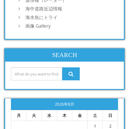
波情報（レーダー）
海中道路近辺情報
海水魚にトライ
画像 Gallery
SEARCH
2026年8月
月
火
水
木
金
土
日
1
2